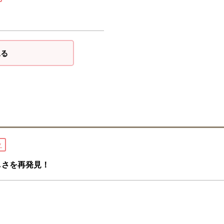
見る
ク
しさを再発見！
」