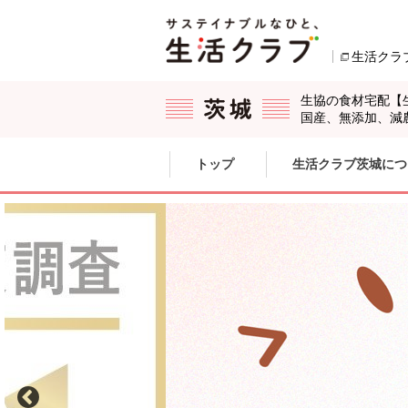
本文へジャンプする。
ページの先頭です。
生活クラ
生協の食材宅配【
国産、無添加、減
ここからサイト内共通メニューです。
サイト内共通メニューをスキップする
トップ
生活クラブ茨城につ
サイト内共通メニューここまで。