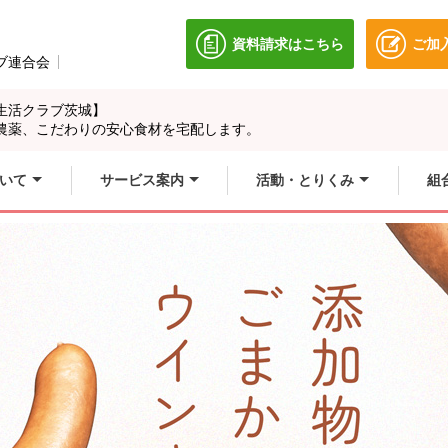
資料請求はこちら
ご加
別のウィンドウで開きます
ブ連合会
別のウィンドウで開きます。
生活クラブ茨城】
農薬、こだわりの安心食材を宅配します。
いて
サービス案内
活動・とりくみ
組