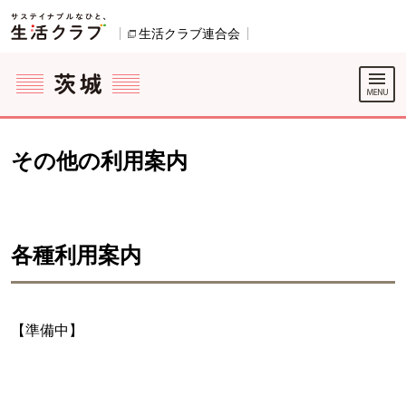
本文へジャンプする。
ページの先頭です。
ここからサイト内共通メニューです。
サイト内共通メニューをスキップする
サイト内共通メニューここまで。
生活クラブ連合会
別のウィンドウで開きます。
その他の利用案内
各種利用案内
【準備中】