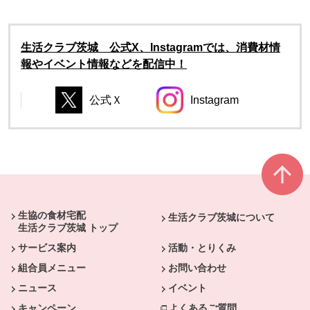
生活クラブ茨城 公式X、Instagramでは、消費材情
報やイベント情報などを配信中！
公式Ｘ
Instagram
別のウィンドウで開きます。
別のウィンドウで開き
別のウィンドウで開きます。
別のウィンドウで開きます。
本文ここまで。
ここから共通フッターメニューです。
生協の食材宅配
生活クラブ茨城について
生活クラブ茨城 トップ
サービス案内
活動・とりくみ
組合員メニュー
お問い合わせ
ニュース
イベント
キャンペーン
よくあるご質問