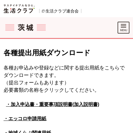
本文へジャンプする。
ページの先頭です。
ここからサイト内共通メニューです。
サイト内共通メニューをスキップする
サイト内共通メニューここまで。
生活クラブ連合会
別のウィンドウで開きます。
各種提出用紙ダウンロード
各種お申込みや登録などに関する提出用紙をこちらで
ダウンロードできます。
（提出フォームもあります）
必要書類の名称をクリックしてください。
・加入申込書・重要事項説明書(加入説明書)
・エッコロ申請用紙
・地域くらぶ関連用紙