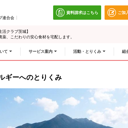
資料請求はこちら
ご加
別のウィンドウで開きます
ブ連合会
別のウィンドウで開きます。
生活クラブ茨城】
農薬、こだわりの安心食材を宅配します。
いて
サービス案内
活動・とりくみ
組
ルギーへのとりくみ