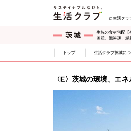
本文へジャンプする。
ページの先頭です。
生活クラ
生協の食材宅配【
国産、無添加、減
ここからサイト内共通メニューです。
サイト内共通メニューをスキップする
トップ
生活クラブ茨城につ
サイト内共通メニューここまで。
〈E〉茨城の環境、エネ