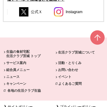
公式Ｘ
Instagram
別のウィンドウで開きます。
別のウィンドウで開き
別のウィンドウで開きます。
別のウィンドウで開きます。
本文ここまで。
ここから共通フッターメニューです。
生協の食材宅配
生活クラブ茨城について
生活クラブ茨城 トップ
サービス案内
活動・とりくみ
組合員メニュー
お問い合わせ
ニュース
イベント
キャンペーン
よくあるご質問
各地の生活クラブ生協
サイトポリシー
プライバシーポリシー