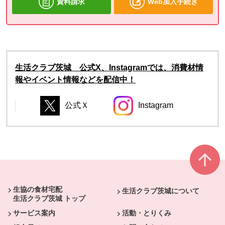
資料請求
Web加入手続き
生活クラブ茨城 公式X、Instagramでは、消費材情
報やイベント情報などを配信中！
公式Ｘ
Instagram
別のウィンドウで開きます。
別のウィンドウで開き
別のウィンドウで開きます。
別のウィンドウで開きます。
本文ここまで。
ここから共通フッターメニューです。
生協の食材宅配
生活クラブ茨城について
生活クラブ茨城 トップ
サービス案内
活動・とりくみ