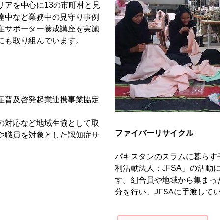
リアを中心に13の市町村と見
達中など業務中の見守り事例
症サポーター養成講座を実施
にも取り組んでいます。
症普及啓発起業連携事業協定
の対応など地域生協として取
ファイバーリサイクル
や職員を対象とした認知症サ
。
パキスタンのスラムに暮らす
利活動法人：JFSA」の活動
す。組合員や地域から集まっ
分を行い、JFSAに手渡して