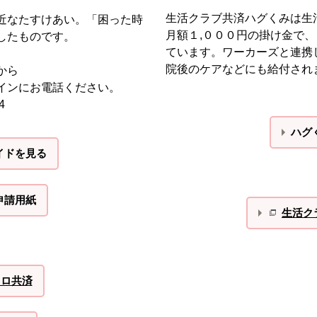
生活クラブ共済ハグくみは生
近なたすけあい。「困った時
月額１,０００円の掛け金で
したものです。
ています。ワーカーズと連携
院後のケアなどにも給付され
から
インにお電話ください。
4
ハグ
イドを見る
申請用紙
生活ク
コロ共済