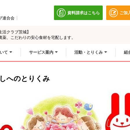
資料請求はこちら
ご加
別のウィンドウで開きます
ブ連合会
別のウィンドウで開きます。
生活クラブ茨城】
農薬、こだわりの安心食材を宅配します。
いて
サービス案内
活動・とりくみ
組
らしへのとりくみ