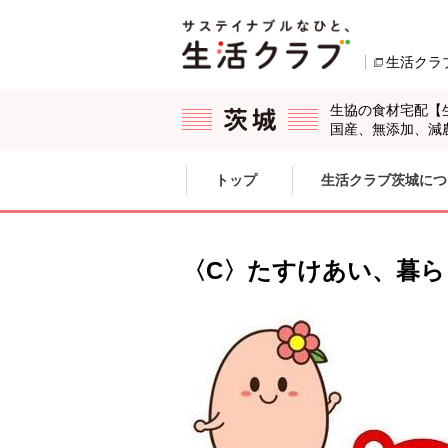
本文へジャンプする。
ページの先頭です。
生活クラ
生協の食材宅配【
国産、無添加、減
ここからサイト内共通メニューです。
サイト内共通メニューをスキップする
トップ
生活クラブ茨城につ
サイト内共通メニューここまで。
〈C〉たすけあい、暮