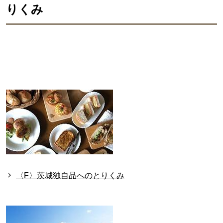
りくみ
〈F〉茨城独自品へのとりくみ