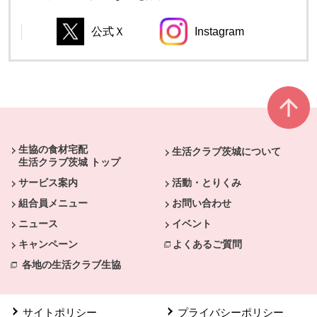
公式Ｘ
Instagram
別のウィンドウで開きます。
別のウィンドウで開き
別のウィンドウで開きます。
別のウィンドウで開きます。
本文ここまで。
ここから共通フッターメニューです。
生協の食材宅配
生活クラブ茨城について
生活クラブ茨城 トップ
サービス案内
活動・とりくみ
組合員メニュー
お問い合わせ
ニュース
イベント
キャンペーン
よくあるご質問
各地の生活クラブ生協
サイトポリシー
プライバシーポリシー