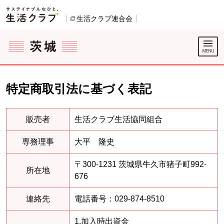
本文へジャンプする。
ページの先頭です。
ここからサイト内共通メニューです。
サイト内共通メニューをスキップする
サイト内共通メニューここまで。
生活クラブ連合会
別のウィンドウで開きます。
特定商取引法に基づく表記
販売者
生活クラブ生活協同組合
専務理事
大平 隆史
〒300-1231 茨城県牛久市猪子町992-
所在地
676
連絡先
電話番号：029-874-8510
1.加入時出資金