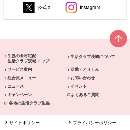
公式Ｘ
Instagram
別のウィンドウで開きます。
別のウィンドウで開き
別のウィンドウで開きます。
別のウィンドウで開きます。
本文ここまで。
ここから共通フッターメニューです。
生協の食材宅配
生活クラブ茨城について
生活クラブ茨城 トップ
サービス案内
活動・とりくみ
組合員メニュー
お問い合わせ
ニュース
イベント
キャンペーン
よくあるご質問
各地の生活クラブ生協
サイトポリシー
プライバシーポリシー