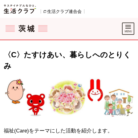
本文へジャンプする。
ページの先頭です。
ここからサイト内共通メニューです。
サイト内共通メニューをスキップする
サイト内共通メニューここまで。
生活クラブ連合会
別のウィンドウで開きます。
〈C〉たすけあい、暮らしへのとりく
み
福祉(Care)をテーマにした活動を紹介します。