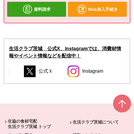
資料請求
Web加入手続き
生活クラブ茨城 公式X、Instagramでは、消費材情
報やイベント情報などを配信中！
公式Ｘ
Instagram
別のウィンドウで開きます。
別のウィンドウで開き
別のウィンドウで開きます。
別のウィンドウで開きます。
本文ここまで。
ここから共通フッターメニューです。
生協の食材宅配
生活クラブ茨城について
生活クラブ茨城 トップ