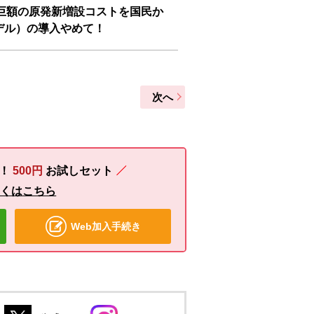
巨額の原発新増設コストを国民か
デル）の導入やめて！
次へ
る！
500円
お試しセット
しくはこちら
Web加入手続き