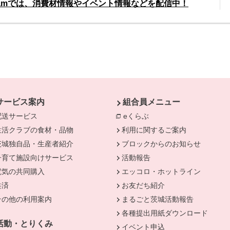
gramでは、消費材情報やイベント情報などを配信中！
別
サービス案内
組合員メニュー
配送サービス
eくらぶ
別のウィンドウで開きま
生活クラブの食材・品物
利用に関するご案内
茨城独自品・生産者紹介
ブロックからのお知らせ
きます。
子育て施設向けサービス
活動報告
電気の共同購入
エッコロ・ホットライン
共済
お友だち紹介
その他の利用案内
まるごと茨城活動報告
各種提出用紙ダウンロード
活動・とりくみ
イベント申込