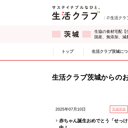
本文へジャンプする。
ページの先頭です。
生活クラ
生協の食材宅配【
国産、無添加、減
ここからサイト内共通メニューです。
サイト内共通メニューをスキップする
トップ
生活クラブ茨城につ
サイト内共通メニューここまで。
生活クラブ茨城からの
2025年07月10日
茨城単協
赤ちゃん誕生おめでとう「せっけ
中！