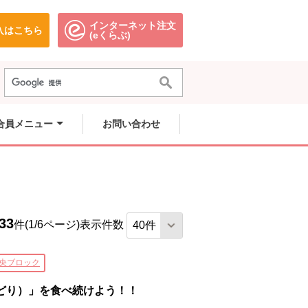
インターネット注文
入はこちら
。
別のウィンドウで開きます。
別のウィンドウで開きます。
(eくらぶ)
合員メニュー
お問い合わせ
33
件(1/6ページ)
表示件数
央ブロック
どり）」を食べ続けよう！！