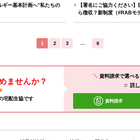
ルギー基本計画へ“私たちの
【署名にご協力ください】
ら徴収？新制度（#RABモ
…
1
2
3
6
資料請求で選べ
めませんか？
詳
材の宅配生協です
資料請求