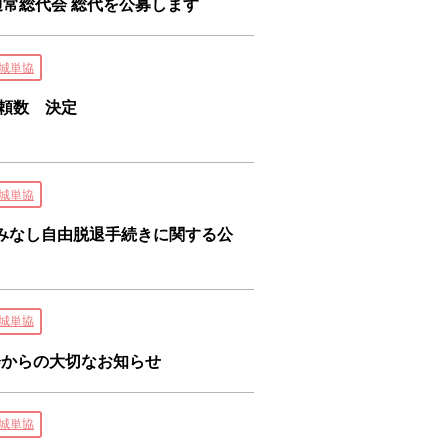
）通常総代会 総代を公募します
城単協
依頼数 決定
城単協
みなし自由脱退手続きに関する公
城単協
会からの大切なお知らせ
城単協