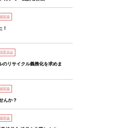
城単協
た！
境委員会
ルのリサイクル義務化を求めま
城単協
せんか？
城単協