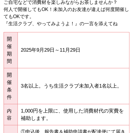
ご自宅などで消費材を楽しみながらお茶しませんか？
何人で開催してもOK！未加入のお友達が違えば何度開催し
てもOKです。
『生活クラブ、やってみようよ！』の一言を添えてね
開
催
2025年9月29日～11月29日
期
間
開
催
3名以上。うち生活クラブ未加入者1名以上。
条
件
1,000円を上限に、使用した消費材代の実費を
内
容
補助します。
①申込後、報告書＆補助申請書が配達便にて届き