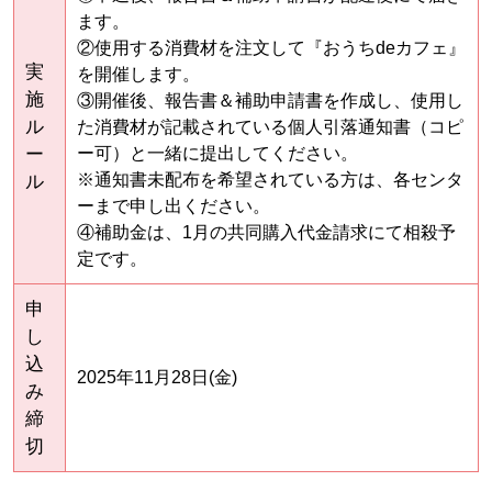
ます。
②使用する消費材を注文して『おうちdeカフェ』
実
を開催します。
施
③開催後、報告書＆補助申請書を作成し、使用し
ル
た消費材が記載されている個人引落通知書（コピ
ー
ー可）と一緒に提出してください。
※通知書未配布を希望されている方は、各センタ
ル
ーまで申し出ください。
④補助金は、1月の共同購入代金請求にて相殺予
定です。
申
し
込
2025年11月28日(金)
み
締
切