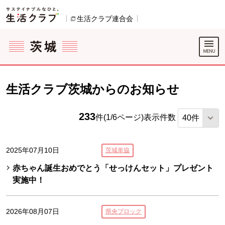
本文へジャンプする。
ページの先頭です。
ここからサイト内共通メニューです。
サイト内共通メニューをスキップする
サイト内共通メニューここまで。
生活クラブ連合会
別のウィンドウで開きます。
生活クラブ茨城からのお知らせ
233
件(1/6ページ)
表示件数
2025年07月10日
茨城単協
赤ちゃん誕生おめでとう「せっけんセット」プレゼント
実施中！
2026年08月07日
県央ブロック