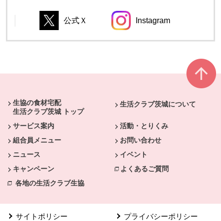
公式Ｘ
Instagram
別のウィンドウで開きます。
別のウィンドウで開き
別のウィンドウで開きます。
別のウィンドウで開きます。
本文ここまで。
ここから共通フッターメニューです。
生協の食材宅配
生活クラブ茨城について
生活クラブ茨城 トップ
サービス案内
活動・とりくみ
組合員メニュー
お問い合わせ
ニュース
イベント
キャンペーン
よくあるご質問
各地の生活クラブ生協
サイトポリシー
プライバシーポリシー