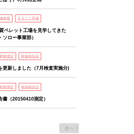
城単協
まるごと茨城
木質ペレット工場を見学してきた
・ソロー事業部）
射能測定
単協独自品
を更新しました（7月検査実施分)
射能測定
単協独自品
（20150410測定）
次へ