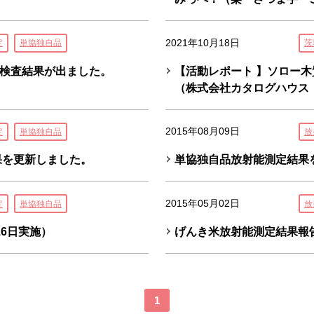
2021年10月18日
定
単協独自品
茨
検査結果が出ました。
【活動レポート 】ソロー
（株式会社カタログハウス
2015年08月09日
定
単協独自品
放
果を更新しました。
単協独自品放射能測定結果
2015年05月02日
定
単協独自品
放
6日実施）
げんき米放射能測定結果報告書
1