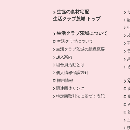
本文ここまで。
ここから共通フッターメニューです。
生協の食材宅配
生活クラブ茨城 トップ
生活クラブ茨城について
生活クラブについて
別のウィンドウで開
生活クラブ茨城の組織概要
加入案内
組合員活動とは
個人情報保護方針
採用情報
関連団体リンク
特定商取引法に基づく表記