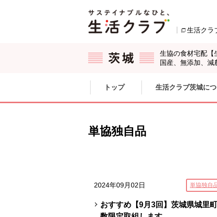
本文へジャンプする。
ページの先頭です。
生活クラ
生協の食材宅配【
国産、無添加、減
ここからサイト内共通メニューです。
サイト内共通メニューをスキップする
トップ
生活クラブ茨城につ
サイト内共通メニューここまで。
単協独自品
2024年09月02日
単協独自
おすすめ【9月3回】茨城県城里町
数限定取組します