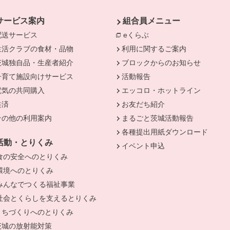
サービス案内
組合員メニュー
配送サービス
eくらぶ
別のウィンドウで開きま
生活クラブの食材・品物
利用に関するご案内
茨城独自品・生産者紹介
ブロックからのお知らせ
きます。
子育て施設向けサービス
活動報告
電気の共同購入
エッコロ・ホットライン
共済
お友だち紹介
その他の利用案内
まるごと茨城活動報告
各種提出用紙ダウンロード
活動・とりくみ
イベント申込
食の安全へのとりくみ
環境へのとりくみ
みんなでつくる福祉事業
社会とくらしを支えるとりくみ
まちづくりへのとりくみ
茨城の放射能対策