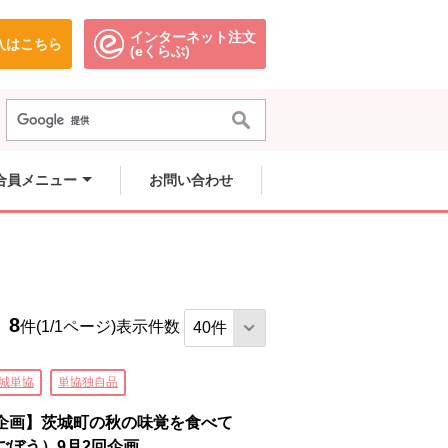
インターネット注文
入はこちら
。
別のウィンドウで開きます。
別のウィンドウで開きます。
(eくらぶ)
合員メニュー
お問い合わせ
8
件(1/1ページ)
表示件数
城単協
単協独自品
企画】茨城町の秋の味覚を食べて
ごぼう）9月2回企画