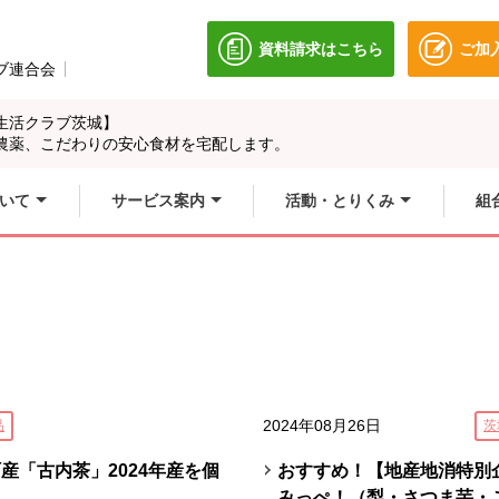
資料請求はこちら
ご加
別のウィンドウで開きます
ブ連合会
別のウィンドウで開きます。
生活クラブ茨城】
農薬、こだわりの安心食材を宅配します。
いて
サービス案内
活動・とりくみ
組
2024年08月26日
品
茨
産「古内茶」2024年産を個
おすすめ！【地産地消特別
みっぺ！（梨・さつま芋・