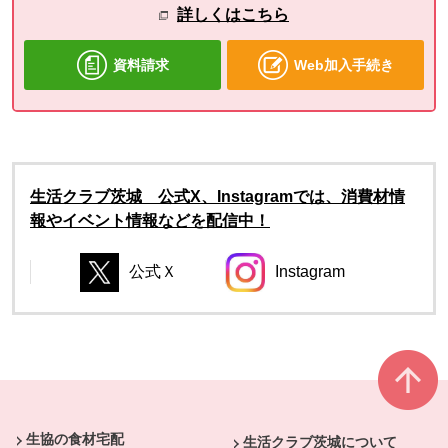
詳しくはこちら
資料請求
Web加入手続き
生活クラブ茨城 公式X、Instagramでは、消費材情
報やイベント情報などを配信中！
公式Ｘ
Instagram
別のウィンドウで開きます。
別のウィンドウで開き
別のウィンドウで開きます。
別のウィンドウで開きます。
本文ここまで。
ここから共通フッターメニューです。
生協の食材宅配
生活クラブ茨城について