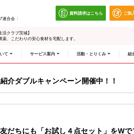
資料請求はこちら
ご加
別のウィンドウで開きます
ブ連合会
別のウィンドウで開きます。
生活クラブ茨城】
農薬、こだわりの安心食材を宅配します。
いて
サービス案内
活動・とりくみ
組
】紹介ダブルキャンペーン開催中！！
友だちにも「お試し４点セット」をWで