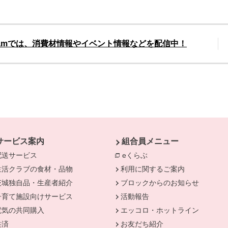
gramでは、消費材情報やイベント情報などを配信中！
別
サービス案内
組合員メニュー
配送サービス
eくらぶ
別のウィンドウで開きま
生活クラブの食材・品物
利用に関するご案内
茨城独自品・生産者紹介
ブロックからのお知らせ
きます。
子育て施設向けサービス
活動報告
電気の共同購入
エッコロ・ホットライン
共済
お友だち紹介