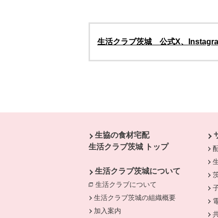
生活クラブ茨城 公式X、Insta
本文ここまで。
ここから共通フッターメニューです。
生協の食材宅配
生活クラブ茨城 トップ
生活クラブ茨城について
生活クラブについて
別のウィンドウで開
生活クラブ茨城の組織概要
加入案内