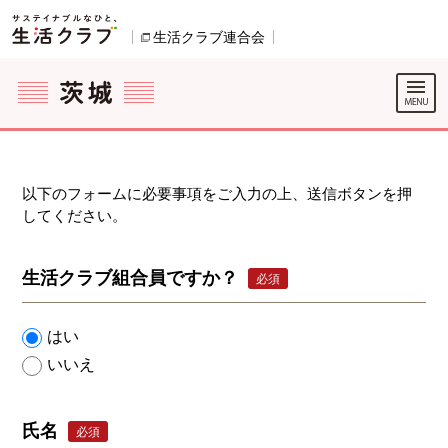
本文へジャンプする。
ページの先頭です。
ここからサイト内共通メニューです。
サイト内共通メニューをスキップする
サイト内共通メニューここまで。
生活クラブ連合会
別のウィンドウで開きます。
以下のフォームに必要事項をご入力の上、送信ボタンを押
してください。
生活クラブ組合員ですか？
必須
はい
いいえ
氏名
必須