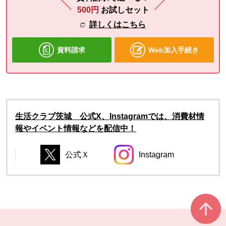
500円
お試しセット
詳しくはこちら
資料請求
Web加入手続き
生活クラブ茨城 公式X、Instagramでは、消費材情
報やイベント情報などを配信中！
公式Ｘ
Instagram
別のウィンドウで開きます。
別のウィンドウで開き
別のウィンドウで開きます。
別のウィンドウで開きます。
本文ここまで。
ここから共通フッターメニューです。