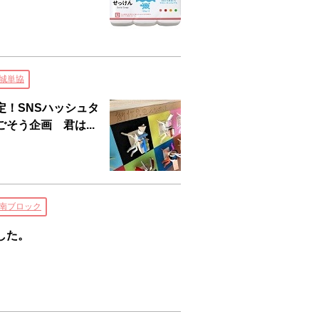
城単協
定！SNSハッシュタ
そう企画 君は...
南ブロック
した。