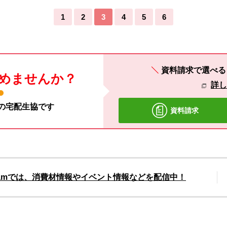
1
2
3
4
5
6
資料請求で選べ
めませんか？
詳
材の宅配生協です
資料請求
gramでは、消費材情報やイベント情報などを配信中！
別