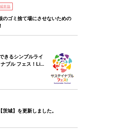
城単協
核のゴミ捨て場にさせないための
！
践できるシンプルライ
ル フェス！Li...
【茨城】を更新しました。