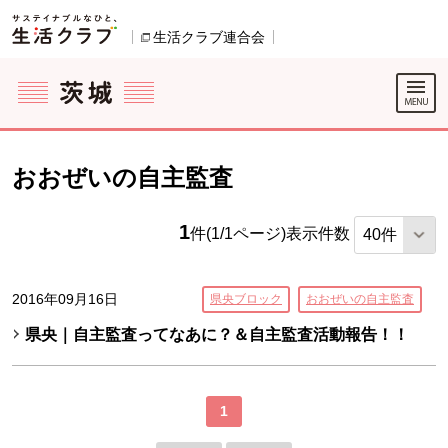
本文へジャンプする。
ページの先頭です。
ここからサイト内共通メニューです。
サイト内共通メニューをスキップする
サイト内共通メニューここまで。
生活クラブ連合会
別のウィンドウで開きます。
おおぜいの自主監査
1
件(1/1ページ)
表示件数
2016年09月16日
県央ブロック
おおぜいの自主監査
県央｜自主監査ってなあに？＆自主監査活動報告！！
1