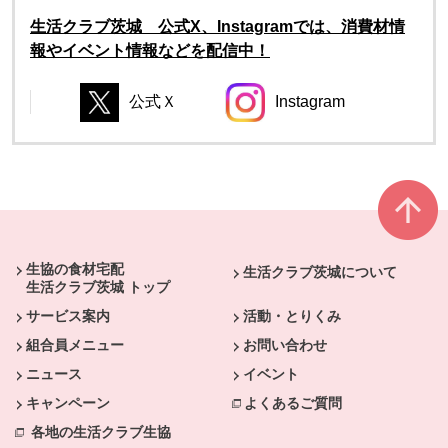
生活クラブ茨城 公式X、Instagramでは、消費材情
報やイベント情報などを配信中！
公式Ｘ
Instagram
別のウィンドウで開きます。
別のウィンドウで開き
別のウィンドウで開きます。
別のウィンドウで開きます。
本文ここまで。
ここから共通フッターメニューです。
生協の食材宅配
生活クラブ茨城について
生活クラブ茨城 トップ
サービス案内
活動・とりくみ
組合員メニュー
お問い合わせ
ニュース
イベント
キャンペーン
よくあるご質問
各地の生活クラブ生協