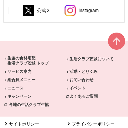
公式Ｘ
Instagram
別のウィンドウで開きます。
別のウィンドウで開き
別のウィンドウで開きます。
別のウィンドウで開きます。
本文ここまで。
ここから共通フッターメニューです。
生協の食材宅配
生活クラブ茨城について
生活クラブ茨城 トップ
サービス案内
活動・とりくみ
組合員メニュー
お問い合わせ
ニュース
イベント
キャンペーン
よくあるご質問
各地の生活クラブ生協
サイトポリシー
プライバシーポリシー