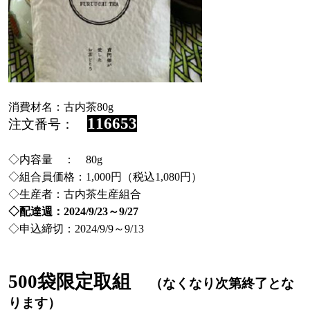
消費材名：
古内茶80g
116653
注文番号：
◇内容量 ： 80g
◇組合員価格：1,000円（税込1,080円）
◇生産者：古内茶生産組合
◇配達週：2024/9/23～9/27
◇申込締切：2024/9/9～9/13
500袋限定取組
（なくなり次第終了とな
ります）