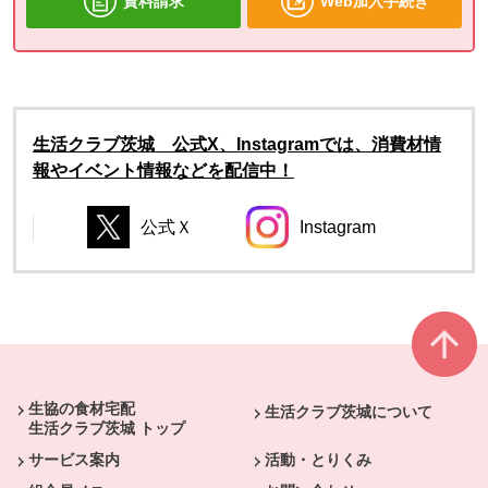
資料請求
Web加入手続き
生活クラブ茨城 公式X、Instagramでは、消費材情
報やイベント情報などを配信中！
公式Ｘ
Instagram
別のウィンドウで開きます。
別のウィンドウで開き
別のウィンドウで開きます。
別のウィンドウで開きます。
本文ここまで。
ここから共通フッターメニューです。
生協の食材宅配
生活クラブ茨城について
生活クラブ茨城 トップ
サービス案内
活動・とりくみ