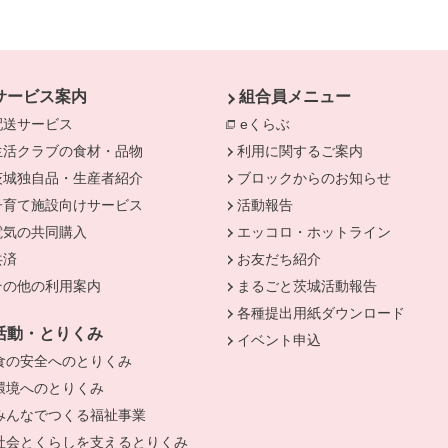
サービス案内
組合員メニュー
配送サービス
eくらぶ
別のウィンドウで開きま
生活クラブの食材・品物
利用に関するご案内
茨城独自品・生産者紹介
ブロックからのお知らせ
きます。
子育て施設向けサービス
活動報告
電気の共同購入
エッコロ・ホットライン
共済
お友だち紹介
その他の利用案内
まるごと茨城活動報告
各種提出用紙ダウンロード
活動・とりくみ
イベント申込
食の安全へのとりくみ
環境へのとりくみ
みんなでつくる福祉事業
社会とくらしを支えるとりくみ