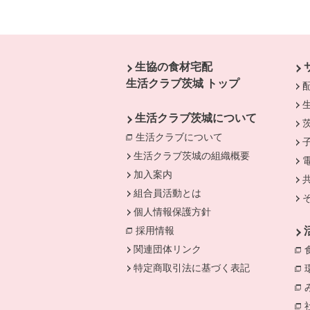
本文ここまで。
ここから共通フッターメニューです。
生協の食材宅配
生活クラブ茨城 トップ
生活クラブ茨城について
生活クラブについて
別のウィンドウで開
生活クラブ茨城の組織概要
加入案内
組合員活動とは
個人情報保護方針
採用情報
関連団体リンク
特定商取引法に基づく表記