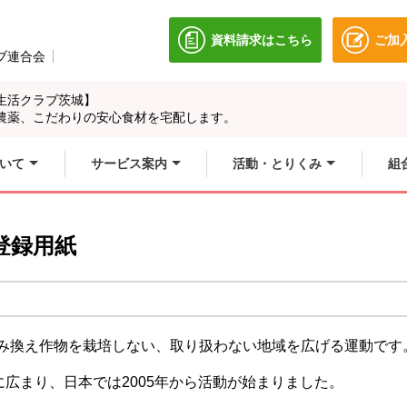
資料請求はこちら
ご加
別のウィンドウで開きます
ブ連合会
別のウィンドウで開きます。
生活クラブ茨城】
農薬、こだわりの安心食材を宅配します。
いて
サービス案内
活動・とりくみ
組
登録用紙
組み換え作物を栽培しない、取り扱わない地域を広げる運動です
広まり、日本では2005年から活動が始まりました。