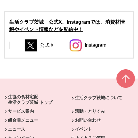
生活クラブ茨城 公式X、Instagramでは、消費材情
報やイベント情報などを配信中！
公式Ｘ
Instagram
別のウィンドウで開きます。
別のウィンドウで開き
別のウィンドウで開きます。
別のウィンドウで開きます。
本文ここまで。
ここから共通フッターメニューです。
生協の食材宅配
生活クラブ茨城について
生活クラブ茨城 トップ
サービス案内
活動・とりくみ
組合員メニュー
お問い合わせ
ニュース
イベント
キャンペーン
よくあるご質問