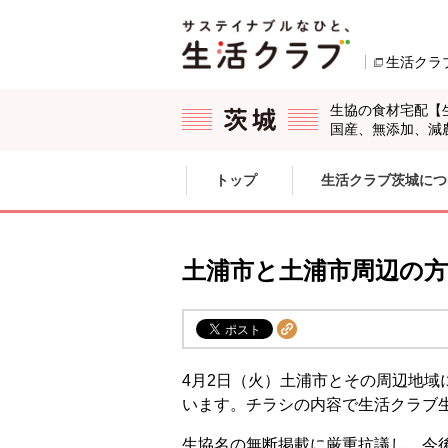
本文へジャンプする。
ページの先頭です。
生活クラ
生協の食材宅配【
国産、無添加、減
ここからサイト内共通メニューです。
サイト内共通メニューをスキップする
トップ
生活クラブ茨城につ
サイト内共通メニューここまで。
土浦市と土浦市周辺の
4月2日（火）土浦市とその周辺地
います。チラシの内容で生活クラブ
生協名の無断掲載に厳重抗議し、今