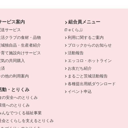
サービス案内
組合員メニュー
配送サービス
eくらぶ
別のウィンドウで開きま
生活クラブの食材・品物
利用に関するご案内
茨城独自品・生産者紹介
ブロックからのお知らせ
きます。
子育て施設向けサービス
活動報告
電気の共同購入
エッコロ・ホットライン
共済
お友だち紹介
その他の利用案内
まるごと茨城活動報告
各種提出用紙ダウンロード
活動・とりくみ
イベント申込
食の安全へのとりくみ
環境へのとりくみ
みんなでつくる福祉事業
社会とくらしを支えるとりくみ