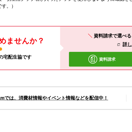
です。）
資料請求で選べ
めませんか？
詳
材の宅配生協です
資料請求
gramでは、消費材情報やイベント情報などを配信中！
別