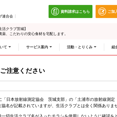
資料請求はこちら
ご加
別のウィンドウで開きます
ブ連合会
別のウィンドウで開きます。
生活クラブ茨城】
農薬、こだわりの安心食材を宅配します。
いて
サービス案内
活動・とりくみ
組
方ご注意ください
域に「日本放射線測定協会 茨城支部」の「土浦市の放射線測定
生協名が記載されていますが、生活クラブとは全く関係ありま
後一切生活クラブ名が入ったチラシを使用しないように確認を