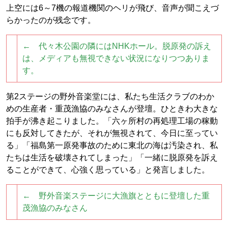
上空には6～7機の報道機関のヘリが飛び、音声が聞こえづ
らかったのが残念です。
← 代々木公園の隣にはNHKホール。脱原発の訴え
は、メディアも無視できない状況になりつつありま
す。
第2ステージの野外音楽堂には、私たち生活クラブのわか
めの生産者・重茂漁協のみなさんが登壇。ひときわ大きな
拍手が沸き起こりました。「六ヶ所村の再処理工場の稼動
にも反対してきたが、それが無視されて、今日に至ってい
る」「福島第一原発事故のために東北の海は汚染され、私
たちは生活を破壊されてしまった」「一緒に脱原発を訴え
ることができて、心強く思っている」と発言しました。
← 野外音楽ステージに大漁旗とともに登壇した重
茂漁協のみなさん