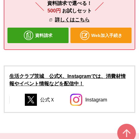
資料請求で選べる！
500円
お試しセット
詳しくはこちら
資料請求
Web加入手続き
生活クラブ茨城 公式X、Instagramでは、消費材情
報やイベント情報などを配信中！
公式Ｘ
Instagram
別のウィンドウで開きます。
別のウィンドウで開き
別のウィンドウで開きます。
別のウィンドウで開きます。
本文ここまで。
ここから共通フッターメニューです。