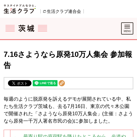
本文へジャンプする。
ページの先頭です。
ここからサイト内共通メニューです。
サイト内共通メニューをスキップする
サイト内共通メニューここまで。
生活クラブ連合会
別のウィンドウで開きます。
7.16さようなら原発10万人集会 参加報
告
毎週のように脱原発を訴えるデモが展開されている中、私
たち生活クラブ茨城も、去る7月16日、東京の代々木公園
で開催された「さようなら原発10万人集会」(主催：さよう
なら原発一千万人署名市民の会)に参加しました。
← 最寄り駅の原宿駅を降りたところから、歩道や