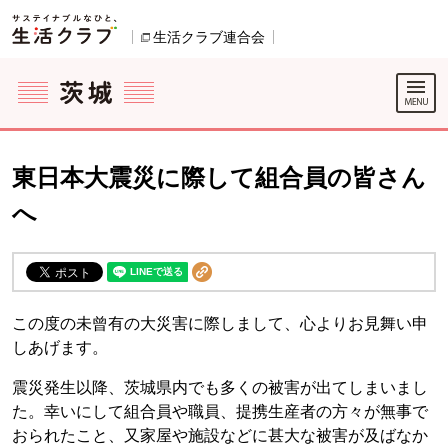
本文へジャンプする。
ページの先頭です。
ここからサイト内共通メニューです。
サイト内共通メニューをスキップする
サイト内共通メニューここまで。
生活クラブ連合会
別のウィンドウで開きます。
東日本大震災に際して組合員の皆さん
へ
この度の未曾有の大災害に際しまして、心よりお見舞い申
しあげます。
震災発生以降、茨城県内でも多くの被害が出てしまいまし
た。幸いにして組合員や職員、提携生産者の方々が無事で
おられたこと、又家屋や施設などに甚大な被害が及ばなか